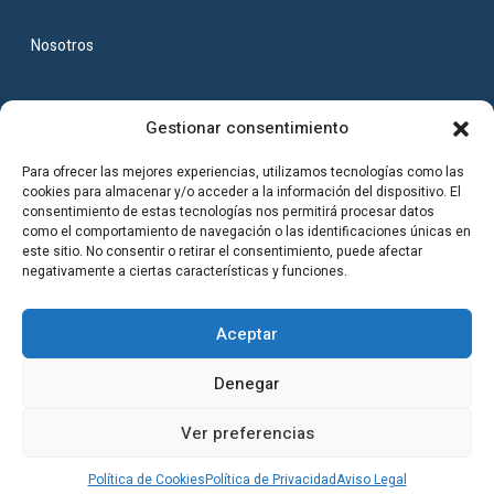
Nosotros
Gestionar consentimiento
Para ofrecer las mejores experiencias, utilizamos tecnologías como las
cookies para almacenar y/o acceder a la información del dispositivo. El
consentimiento de estas tecnologías nos permitirá procesar datos
como el comportamiento de navegación o las identificaciones únicas en
este sitio. No consentir o retirar el consentimiento, puede afectar
negativamente a ciertas características y funciones.
info@cerrajerocartagena.com
868 29 01 29
Aceptar
C. Escorial, 9, 30202 Cartagena, Murcia
¿Tienes una urgencia?
Denegar
Llámanos y obtén asistencia al momento, estamos disponibles para
Copyright © 2024, All rights reserved.
tus urgencias de cerrajería 24H
Ver preferencias
Aviso Legal
Política de Privacidad
Política de Cookies
Llamar Ahora
Sitemap
Política de Cookies
Política de Privacidad
Aviso Legal